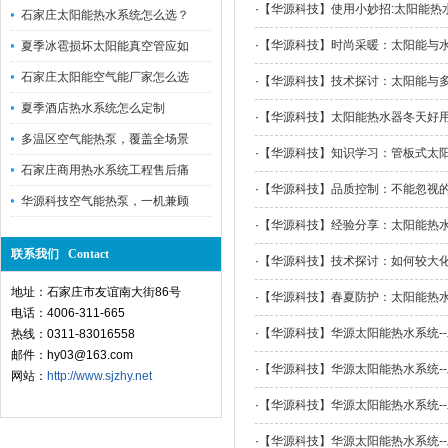
·
【华源科技】使用小妙招:太阳能热
石家庄太阳能热水系统怎么选？
·
【华源科技】时尚采暖：太阳能与
夏季冰雹损坏太阳能真空管应如
石家庄太阳能空气能厂家怎么选
·
【华源科技】技术探讨：太阳能与
夏季酒店热水系统怎么定制
·
【华源科技】太阳能热水器冬天好
多温区空气能热泵，覆盖全场景
·
【华源科技】知识学习：管板式太
石家庄商用热水系统工程售后痛
·
【华源科技】品质控制：不能忽视
华源科技空气能热泵，一机兼顾
·
【华源科技】经验分享：太阳能热
联系我们 Contact
·
【华源科技】技术探讨：如何较大
地址：石家庄市友谊南大街86号
·
【华源科技】春夏防护：太阳能热
电话：4006-311-665
·
【华源科技】华源太阳能热水系统-
热线：0311-83016558
邮件：hy03@163.com
·
【华源科技】华源太阳能热水系统-
网站：
http://www.sjzhy.net
·
【华源科技】华源太阳能热水系统-
·
【华源科技】华源太阳能热水系统-