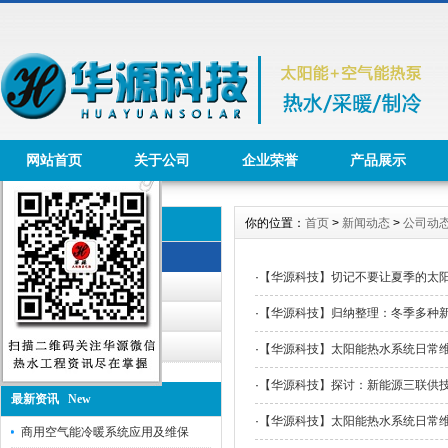
网站首页
关于公司
企业荣誉
产品展示
你的位置：
首页
>
新闻动态
>
公司动
新闻动态 News
公司动态
·
【华源科技】切记不要让夏季的太
行业资讯
·
【华源科技】归纳整理：冬季多种
华源公告
工程报道
·
【华源科技】太阳能热水系统日常
·
【华源科技】探讨：新能源三联供
最新资讯 New
·
【华源科技】太阳能热水系统日常
商用空气能冷暖系统应用及维保