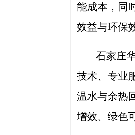
能成本，同
效益与环保
石家庄华源
技术、专业
温水与余热
增效、绿色
合作伙伴:
澳门
百度
搜狗
搜狗
360
百度
百度
新浪
百